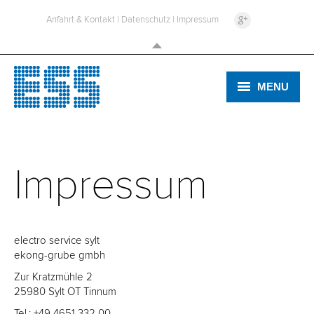
Anfahrt & Kontakt
|
Datenschutz
|
Impressum
MENU
ELEKTRO
SICHERHEIT
Impressum
TV & HIFI
electro service sylt
ekong-grube gmbh
Zur Kratzmühle 2
25980 Sylt OT Tinnum
Tel.: +49 4651 332 00