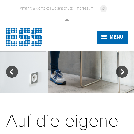
Anfahrt & Kontakt
|
Datenschutz
|
Impressum
MENU
ELEKTRO
SICHERHEIT
TV & HIFI
Auf die eigene