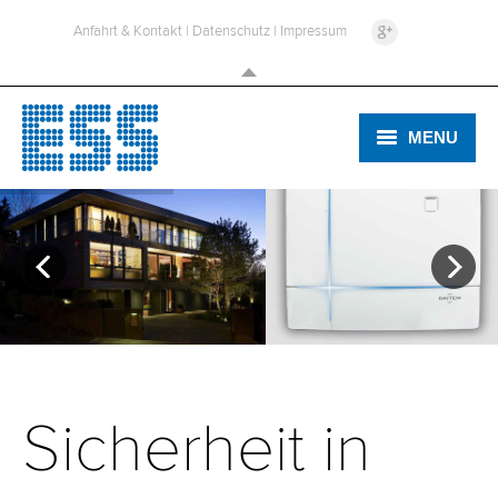
Anfahrt & Kontakt
|
Datenschutz
|
Impressum
MENU
ELEKTRO
SICHERHEIT
TV & HIFI
Sicherheit in